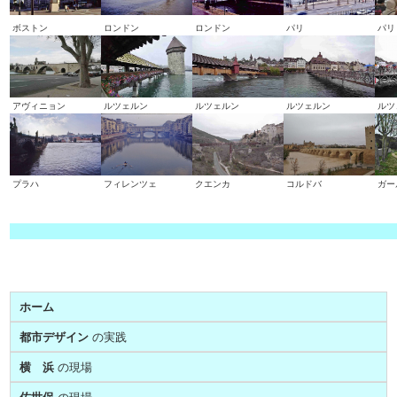
ボストン
ロンドン
ロンドン
パリ
パリ
アヴィニョン
ルツェルン
ルツェルン
ルツェルン
ルツ
プラハ
フィレンツェ
クエンカ
コルドバ
ガー
ホーム
都市デザイン
の実践
横 浜
の現場