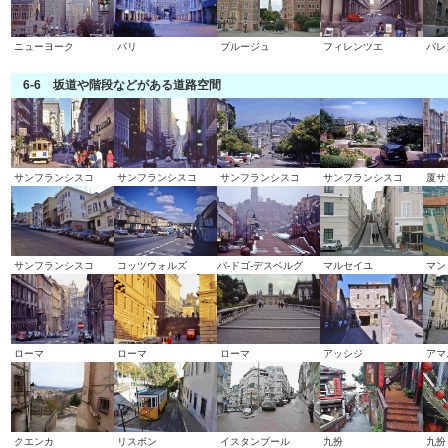
ニューヨーク
パリ
ブルージュ
フィレンツエ
バレ
6-6 坂道や階段などがある道路空間
サンフランシスコ
サンフランシスコ
サンフランシスコ
サンフランシスコ
厦サ
サンフランシスコ
コッツウォルズ
バ-ドゴ-デスベルグ
マルセイユ
マン
ローマ
ローマ
ローマ
アッシジ
アマ
クエンカ
リスボン
イスタンブール
九扮
九扮