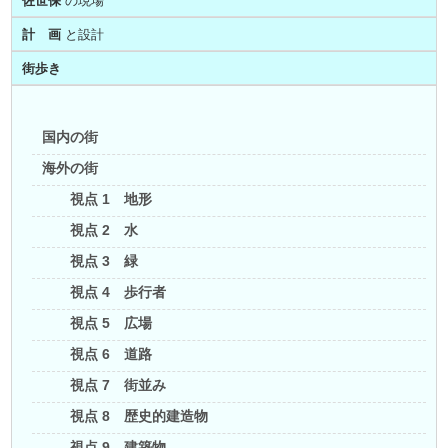
佐世保
の現場
計 画
と設計
街歩き
国内の街
海外の街
視点 1 地形
視点 2 水
視点 3 緑
視点 4 歩行者
視点 5 広場
視点 6 道路
視点 7 街並み
視点 8 歴史的建造物
視点 9 建築物