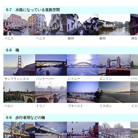
6-7 水路になっている道路空間
ベニス
ベニス
蘇州
蘇州
周荘
6-8 橋
サンフランシスコ
バンクーバー
シドニー
ロンドン
パリ
ベルン
トリノ
ブタペスト
リスボン
イス
6-9 歩行者用などの橋