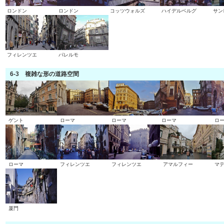
ロンドン
ロンドン
コッツウォルズ
ハイデルベルグ
サン
フィレンツエ
パレルモ
6-3 複雑な形の道路空間
ゲント
ローマ
ローマ
ローマ
ロ
ローマ
フィレンツエ
フィレンツエ
アマルフィー
マ
厦門