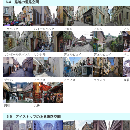
6-4 路地の道路空間
ケベック
ハイデルベルグ
アルル
アルル
アル
サンポールドバンス
サンレモ
デュルビュイ
デュルビュイ
ベニ
プラハ
ミコノス
ミコノス
エヴォラ
周荘
周荘
九扮
6-5 アイストップのある道路空間