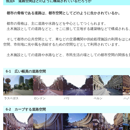
視点6 道路空間はどのように構成されているだろうか
都市の骨格である道路は、都市空間としてどのように生かされているか。
都市の骨格は、主に道路や水路などを中心としてつくられます。
土木施設としての道路などと、そこに接して立地する建築物などで構成される
そして都市の公共空間として、車などの交通機関や供給処理施設の利用をはじ
空間、市街地に光や風を供給するための空間などとして利用されています。
土木施設としての道路や水路などと、市民生活の場としての都市空間の関係を
6-1 広い幅員の道路空間
ラスベガス
ロンドン
パリ
ベルン
ハノ
6-2 カーブする道路空間